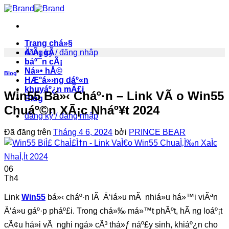
Chuyển
đến
nội
dung
Trang chá»§
Ä‘Ã¡ gÃ
đăng ký / đăng nhập
báº¯n cÃ¡
Ná»• hÅ©
Blog
HÆ°á»›ng dáº«n
khuyáº¿n mÃ£i
Win55 Bá»‹ Cháº·n – Link VÃ o Win55
Blog
Chuáº©n XÃ¡c Nháº¥t 2024
đăng ký / đăng nhập
Đã đăng trên
Tháng 4 6, 2024
bởi
PRINCE BEAR
06
Th4
Link
Win55
bá»‹ cháº·n lÃ Ä‘iá»u mÃ nhiá»u há»™i viÃªn
Ä‘á»u gáº·p pháº£i. Trong chá»‰ má»™t phÃºt, hÃ ng loáº¡t
cÃ¢u há»i vÃ nghi ngá» cÃ³ thá»ƒ náº£y sinh, khiáº¿n cho