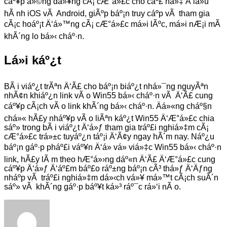
cáº¥p á»©ng dá»¥ng cÃ¡ cÆ°á»£c cho cáº£ há»‡ Ä‘iá»u
hÃ nh iOS vÃ Android, giÃºp báº¡n truy cáº­p vÃ tham gia
cÃ¡c hoáº¡t Ä‘á»™ng cÃ¡ cÆ°á»£c má»i lÃºc, má»i nÆ¡i mÃ
khÃ´ng lo bá»‹ cháº·n.
Lá»i káº¿t
BÃ i viáº¿t trÃªn Ä‘Ã£ cho báº¡n biáº¿t nhá»¯ng nguyÃªn
nhÃ¢n khiáº¿n link vÃ o Win55 bá»‹ cháº·n vÃ Ä‘Ã£ cung
cáº¥p cÃ¡ch vÃ o link khÃ´ng bá»‹ cháº·n. Äá»«ng cháº§n
chá»« hÃ£y nháº¥p vÃ o liÃªn káº¿t Win55 Ä‘Æ°á»£c chia
sáº» trong bÃ i viáº¿t Ä‘á»ƒ tham gia tráº£i nghiá»‡m cÃ¡
cÆ°á»£c trá»±c tuyáº¿n táº¡i Ä‘Ã¢y ngay hÃ´m nay. Náº¿u
báº¡n gáº·p pháº£i váº¥n Ä‘á» vá» viá»‡c Win55 bá»‹ cháº·n
link, hÃ£y lÃ m theo hÆ°á»›ng dáº«n Ä‘Ã£ Ä‘Æ°á»£c cung
cáº¥p Ä‘á»ƒ Ä‘áº£m báº£o ráº±ng báº¡n cÃ³ thá»ƒ Ä‘Äƒng
nháº­p vÃ tráº£i nghiá»‡m dá»‹ch vá»¥ má»™t cÃ¡ch suÃ´n
sáº» vÃ khÃ´ng gáº·p báº¥t ká»³ ráº¯c rá»‘i nÃ o.