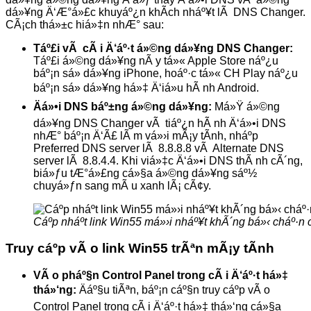
dá»¥ng Ä‘Æ°á»£c khuyáº¿n khÃ­ch nháº¥t lÃ DNS Changer.
CÃ¡ch thá»±c hiá»‡n nhÆ° sau:
Táº£i vÃ cÃ i Ä‘áº·t á»©ng dá»¥ng DNS Changer:
Táº£i á»©ng dá»¥ng nÃ y tá»« Apple Store náº¿u
báº¡n sá»­ dá»¥ng iPhone, hoáº·c tá»« CH Play náº¿u
báº¡n sá»­ dá»¥ng há»‡ Ä‘iá»u hÃ nh Android.
Äá»•i DNS báº±ng á»©ng dá»¥ng:
Má»Ÿ á»©ng
dá»¥ng DNS Changer vÃ tiáº¿n hÃ nh Ä‘á»•i DNS
nhÆ° báº¡n Ä‘Ã£ lÃ m vá»›i mÃ¡y tÃ­nh, nháº­p
Preferred DNS server lÃ 8.8.8.8 vÃ Alternate DNS
server lÃ 8.8.4.4. Khi viá»‡c Ä‘á»•i DNS thÃ nh cÃ´ng,
biá»ƒu tÆ°á»£ng cá»§a á»©ng dá»¥ng sáº½
chuyá»ƒn sang mÃ u xanh lÃ¡ cÃ¢y.
Cáº­p nháº­t link Win55 má»›i nháº¥t khÃ´ng bá»‹ cháº·n
Truy cáº­p vÃ o link Win55 trÃªn mÃ¡y tÃ­nh
VÃ o pháº§n Control Panel trong cÃ i Ä‘áº·t há»‡
thá»‘ng:
Äáº§u tiÃªn, báº¡n cáº§n truy cáº­p vÃ o
Control Panel trong cÃ i Ä‘áº·t há»‡ thá»‘ng cá»§a