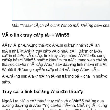
Má»™t sá»‘ cÃ¡ch vÃ o link Win55 mÃ khÃ´ng bá»‹ chá
VÃ o link truy cáº­p tá»« Win55
ÄÃ¢y lÃ phÆ°Æ¡ng thá»©c Ä‘Æ¡n giáº£n nháº¥t vÃ an
toÃ n nháº¥t Ä‘á»ƒ truy cáº­p vÃ o nhÃ cÃ¡i. Báº¡n chá»‰
cáº§n nháº¥p vÃ o cÃ¡c link truy cáº­p má»›i Ä‘Æ°á»£c cung
cáº¥p bá»Ÿi Win55 hoáº·c kiá»ƒm tra trÃªn trang web chÃ­nh
thá»©c cá»§a nhÃ cÃ¡i Ä‘á»ƒ sá»­ dá»¥ng link má»›i nháº¥t.
Win55 thÆ°á»ng xuyÃªn cáº­p nháº­t vÃ thay Ä‘á»•i cÃ¡c
Ä‘Æ°á»ng link Ä‘á»ƒ trÃ¡nh tÃ¬nh tráº¡ng bá»‹ cháº·n hoáº·c
sáº­p.
Truy cáº­p link báº±ng Ä‘iá»‡n thoáº¡i
NgoÃ i ra báº¡n cÃ³ thá»ƒ truy cáº­p vÃ o Win55 thÃ´ng qua
á»©ng dá»¥ng di Ä‘á»™ng cá»§a mÃ¬nh. ChÃºng tÃ´i cung