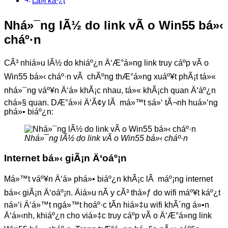
Lá»i káº¿t
Nhá»¯ng lÃ½ do link vÃ o Win55 bá»‹
cháº·n
CÃ³ nhiá»u lÃ½ do khiáº¿n Ä‘Æ°á»ng link truy cáº­p vÃ o
Win55 bá»‹ cháº·n vÃ chÃºng thÆ°á»ng xuáº¥t phÃ¡t tá»«
nhá»¯ng váº¥n Ä‘á» khÃ¡c nhau, tá»« khÃ¡ch quan Ä‘áº¿n
chá»§ quan. DÆ°á»›i Ä‘Ã¢y lÃ má»™t sá»‘ tÃ¬nh huá»‘ng
phá»• biáº¿n:
Nhá»¯ng lÃ½ do link vÃ o Win55 bá»‹ cháº·n
Internet bá»‹ giÃ¡n Ä‘oáº¡n
Má»™t váº¥n Ä‘á» phá»• biáº¿n khÃ¡c lÃ máº¡ng internet
bá»‹ giÃ¡n Ä‘oáº¡n. Äiá»u nÃ y cÃ³ thá»ƒ do wifi máº¥t káº¿t
ná»‘i Ä‘á»™t ngá»™t hoáº·c tÃ­n hiá»‡u wifi khÃ´ng á»•n
Ä‘á»‹nh, khiáº¿n cho viá»‡c truy cáº­p vÃ o Ä‘Æ°á»ng link