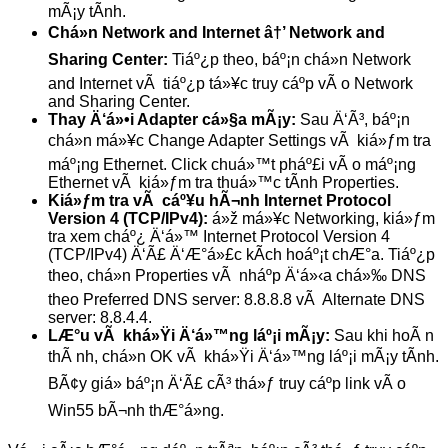
mÃ¡y tÃ­nh.
Chá»n Network and Internet â†’ Network and
Sharing Center:
Tiáº¿p theo, báº¡n chá»n Network
and Internet vÃ tiáº¿p tá»¥c truy cáº­p vÃ o Network
and Sharing Center.
Thay Ä‘á»•i Adapter cá»§a mÃ¡y:
Sau Ä‘Ã³, báº¡n
chá»n má»¥c Change Adapter Settings vÃ kiá»ƒm tra
máº¡ng Ethernet. Click chuá»™t pháº£i vÃ o máº¡ng
Ethernet vÃ kiá»ƒm tra thuá»™c tÃ­nh Properties.
Kiá»ƒm tra vÃ cáº¥u hÃ¬nh Internet Protocol
Version 4 (TCP/IPv4):
á»ž má»¥c Networking, kiá»ƒm
tra xem cháº¿ Ä‘á»™ Internet Protocol Version 4
(TCP/IPv4) Ä‘Ã£ Ä‘Æ°á»£c kÃ­ch hoáº¡t chÆ°a. Tiáº¿p
theo, chá»n Properties vÃ nháº­p Ä‘á»‹a chá»‰ DNS
theo Preferred DNS server: 8.8.8.8 vÃ Alternate DNS
server: 8.8.4.4.
LÆ°u vÃ khá»Ÿi Ä‘á»™ng láº¡i mÃ¡y:
Sau khi hoÃ n
thÃ nh, chá»n OK vÃ khá»Ÿi Ä‘á»™ng láº¡i mÃ¡y tÃ­nh.
BÃ¢y giá» báº¡n Ä‘Ã£ cÃ³ thá»ƒ truy cáº­p link vÃ o
Win55 bÃ¬nh thÆ°á»ng.