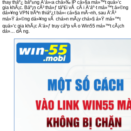
thay tháº¿ báº±ng Ä‘á»‹a chá»‰ IP cá»§a má»™t quá»‘c
gia khÃ¡c. Báº¡n cÃ³ thá»ƒ táº£i vÃ cÃ i Ä‘áº·t má»™t á»©ng
dá»¥ng VPN trÃªn thiáº¿t bá»‹ cá»§a mÃ¬nh, sau Ä‘Ã³
má»Ÿ á»©ng dá»¥ng vÃ chá»n mÃ¡y chá»§ á»Ÿ má»™t
quá»‘c gia khÃ¡c Ä‘á»ƒ truy cáº­p vÃ o Win55 má»™t cÃ¡ch
dá»… dÃ ng.