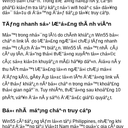
Win55 bá»‹ cháº·n. Trong trÆ°á»ng há»£p nÃ y, cáº§n
pháº£i kiá»ƒm tra láº¡i káº¿t ná»‘i wifi hoáº·c sá»­ dá»¥ng
dá»¯ liá»‡u di Ä‘á»™ng Ä‘á»ƒ tiáº¿p tá»¥c truy cáº­p.
TÄƒng nhanh sá»‘ lÆ°á»£ng thÃ nh viÃªn
Má»™t trong nhá»¯ng lÃ½ do chÃ­nh khiáº¿n Win55 bá»‹
cháº·n link lÃ do lÆ°á»£ng ngÆ°á»i chÆ¡i tÄƒng nhanh
má»™t cÃ¡ch Ä‘á»™t biáº¿n. Win55 lÃ má»™t nhÃ cÃ¡i
cÃ³ uy tÃ­n, Ä‘á»“ng thá»i thÆ°á»ng xuyÃªn tá»• chá»©c
cÃ¡c sá»± kiá»‡n khuyáº¿n mÃ£i háº¥p dáº«n. Äiá»u nÃ y
thu hÃºt má»™t lÆ°á»£ng lá»›n ngÆ°á»i chÆ¡i má»›i
Ä‘Äƒng kÃ½, gÃ¢y Ã¡p lá»±c lá»›n lÃªn Ä‘Æ°á»ng link vÃ
cÃ³ thá»ƒ khiáº¿n nÃ³ bá»‹ cháº·n trong má»™t khoáº£ng
thá»i gian ngáº¯n. Tuy nhiÃªn, thÆ°á»ng sau khoáº£ng 10
phÃºt, váº¥n Ä‘á» nÃ y sáº½ Ä‘Æ°á»£c giáº£i quyáº¿t.
Bá»‹ nhÃ máº¡ng cháº·n truy cáº­p
Win55 cÃ³ tiáº¿ng tÄƒm lá»›n táº¡i Philippines, nhÆ°ng khi
hoáº¡t Ä‘á»™ng táº¡i Viá»‡t Nam má»™t quá»‘c gia cÃ³ quy