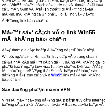
Vá»›i cÃ¡c hÆ°á»›ng dáº«n trÃªn, báº¡n cÃ³ thá»ƒ truy cáº­p
vÃ o Win55 má»™t cÃ¡ch dá»… dÃ ng vÃ tiá»‡n lá»£i tá»«
cáº£ mÃ¡y tÃ­nh vÃ Ä‘iá»‡n thoáº¡i di Ä‘á»™ng cá»§a
mÃ¬nh, mÃ khÃ´ng cáº§n pháº£i lo láº¯ng vá» viá»‡c
Ä‘Æ°á»ng link bá»‹ cháº·n.
Má»™t sá»‘ cÃ¡ch vÃ o link Win55
mÃ khÃ´ng bá»‹ cháº·n
Äá»ƒ tham gia cÃ¡c hoáº¡t Ä‘á»™ng cÃ¡ cÆ°á»£c táº¡i
Win55, ngÆ°á»i chÆ¡i cáº§n truy cáº­p vÃ o trang chá»§
cá»§a nhÃ cÃ¡i má»™t cÃ¡ch dá»… dÃ ng vÃ khÃ´ng gáº·p
pháº£i trá»Ÿ ngáº¡i tá»« viá»‡c bá»‹ cháº·n. DÆ°á»›i Ä‘Ã¢y
lÃ nhá»¯ng phÆ°Æ¡ng thá»©c mÃ báº¡n cÃ³ thá»ƒ sá»­
dá»¥ng Ä‘á»ƒ truy cáº­p vÃ o
Win55
link má»›i mÃ khÃ´ng
bá»‹ cháº·n:
Sá»­ dá»¥ng pháº§n má»m VPN
VPN lÃ má»™t á»©ng dá»¥ng giÃºp báº¡n truy cáº­p Internet
báº±ng cÃ¡ch áº©n Ä‘á»‹a chá»‰ IP thá»±c cá»§a báº¡n vÃ