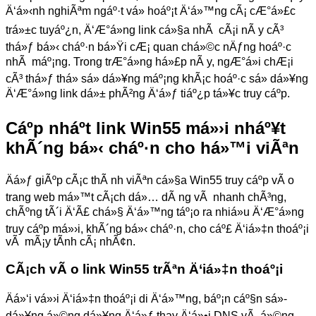
Ä‘á»‹nh nghiÃªm ngáº·t vá» hoáº¡t Ä‘á»™ng cÃ¡ cÆ°á»£c
trá»±c tuyáº¿n, Ä‘Æ°á»ng link cá»§a nhÃ cÃ¡i nÃ y cÃ³
thá»ƒ bá»‹ cháº·n bá»Ÿi cÆ¡ quan chá»©c nÄƒng hoáº·c
nhÃ máº¡ng. Trong trÆ°á»ng há»£p nÃ y, ngÆ°á»i chÆ¡i
cÃ³ thá»ƒ thá»­ sá»­ dá»¥ng máº¡ng khÃ¡c hoáº·c sá»­ dá»¥ng
Ä‘Æ°á»ng link dá»± phÃ²ng Ä‘á»ƒ tiáº¿p tá»¥c truy cáº­p.
Cáº­p nháº­t link Win55 má»›i nháº¥t
khÃ´ng bá»‹ cháº·n cho há»™i viÃªn
Äá»ƒ giÃºp cÃ¡c thÃ nh viÃªn cá»§a Win55 truy cáº­p vÃ o
trang web má»™t cÃ¡ch dá»… dÃ ng vÃ nhanh chÃ³ng,
chÃºng tÃ´i Ä‘Ã£ chá»§ Ä‘á»™ng táº¡o ra nhiá»u Ä‘Æ°á»ng
truy cáº­p má»›i, khÃ´ng bá»‹ cháº·n, cho cáº£ Ä‘iá»‡n thoáº¡i
vÃ mÃ¡y tÃ­nh cÃ¡ nhÃ¢n.
CÃ¡ch vÃ o link Win55 trÃªn Ä‘iá»‡n thoáº¡i
Äá»‘i vá»›i Ä‘iá»‡n thoáº¡i di Ä‘á»™ng, báº¡n cáº§n sá»­
dá»¥ng á»©ng dá»¥ng Ä‘á»ƒ thay Ä‘á»•i DNS vÃ á»©ng