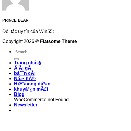
PRINCE BEAR
Đối tác uy tín của Win55:
Copyright 2026 ©
Flatsome Theme
Trang chá»§
Ä‘Ã¡ gÃ
báº¯n cÃ¡
Ná»• hÅ©
HÆ°á»›ng dáº«n
khuyáº¿n mÃ£i
Blog
WooCommerce not Found
Newsletter