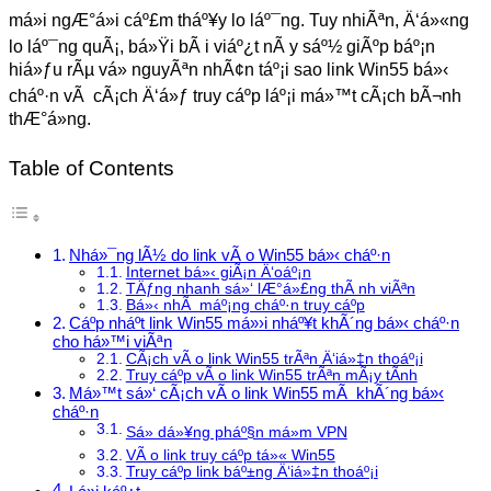
má»i ngÆ°á»i cáº£m tháº¥y lo láº¯ng. Tuy nhiÃªn, Ä‘á»«ng
lo láº¯ng quÃ¡, bá»Ÿi bÃ i viáº¿t nÃ y sáº½ giÃºp báº¡n
hiá»ƒu rÃµ vá» nguyÃªn nhÃ¢n táº¡i sao link Win55 bá»‹
cháº·n vÃ cÃ¡ch Ä‘á»ƒ truy cáº­p láº¡i má»™t cÃ¡ch bÃ¬nh
thÆ°á»ng.
Table of Contents
Nhá»¯ng lÃ½ do link vÃ o Win55 bá»‹ cháº·n
Internet bá»‹ giÃ¡n Ä‘oáº¡n
TÄƒng nhanh sá»‘ lÆ°á»£ng thÃ nh viÃªn
Bá»‹ nhÃ máº¡ng cháº·n truy cáº­p
Cáº­p nháº­t link Win55 má»›i nháº¥t khÃ´ng bá»‹ cháº·n
cho há»™i viÃªn
CÃ¡ch vÃ o link Win55 trÃªn Ä‘iá»‡n thoáº¡i
Truy cáº­p vÃ o link Win55 trÃªn mÃ¡y tÃ­nh
Má»™t sá»‘ cÃ¡ch vÃ o link Win55 mÃ khÃ´ng bá»‹
cháº·n
Sá»­ dá»¥ng pháº§n má»m VPN
VÃ o link truy cáº­p tá»« Win55
Truy cáº­p link báº±ng Ä‘iá»‡n thoáº¡i